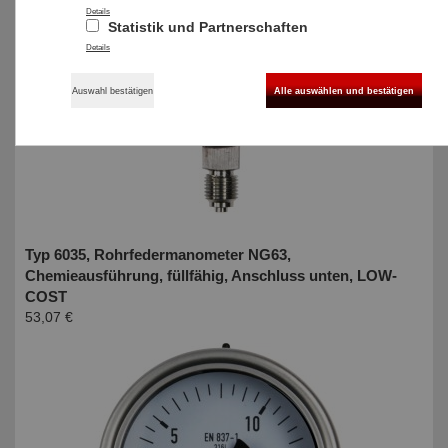
Details
Statistik und Partnerschaften
Details
Auswahl bestätigen
Alle auswählen und bestätigen
Typ 6035, Rohrfedermanometer NG63,
Chemieausführung, füllfähig, Anschluss unten, LOW-
COST
53,07 €