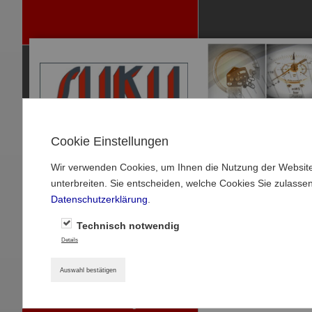
Cookie Einstellungen
Wir verwenden Cookies, um Ihnen die Nutzung der Website
P
unterbreiten. Sie entscheiden, welche Cookies Sie zulasse
RODUKTE
Datenschutzerklärung
.
MANOMETER
Startseite
»
Produkte
Technisch notwendig
MANOMETER-ZUBEHÖR
Details
Thermoelement
THERMOMETER
Auswahl bestätigen
Bimetallthermometer -
Standardausführung