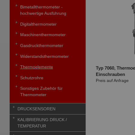
Bimetallthermometer -
hochwertige Ausführung
Digitalthermometer
Maschinenthermometer
Gasdruckthermometer
Widerstandsthermometer
Thermoelemente
Typ 7060, Thermo
Einschrauben
Schutzrohre
Preis auf Anfrage
Sonstiges Zubehör für
Thermometer
DRUCKSENSOREN
KALIBRIERUNG DRUCK /
TEMPERATUR