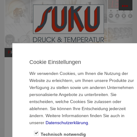
☰
PRODUKTE
Cookie Einstellungen
Haben sie Fragen?
Wir verwenden Cookies, um Ihnen die Nutzung der
Zentrale
Website zu erleichtern, um Ihnen unsere Produkte zur
Verfügung zu stellen sowie um anderen Unternehmen
SUKU Druck- und Temperaturmesstechnik GmbH
personalisierte Angebote zu unterbreiten. Sie
Garnsdorfer Hauptstraße 109
entscheiden, welche Cookies Sie zulassen oder
D-09244 Lichtenau OT Garnsdorf
ablehnen. Sie können Ihre Entscheidung jederzeit
Tel.: +49 (0)3 72 08 - 27 17
ändern. Weitere Informationen finden Sie auch in
Fax.: +49 (0)3 72 08 - 6 17 13
unserer
Datenschutzerklärung
.
E-Mail: contact(at)suku.de
Technisch notwendig