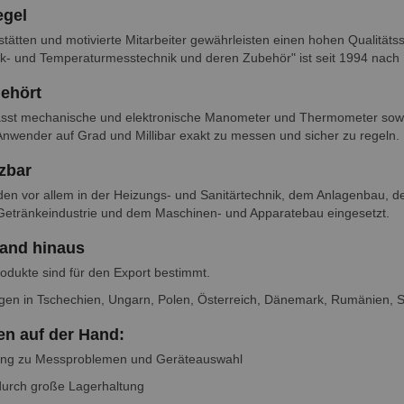
egel
tätten und motivierte Mitarbeiter gewährleisten einen hohen Qualität
k- und Temperaturmesstechnik und deren Zubehör" ist seit 1994 nach IS
ehört
sst mechanische und elektronische Manometer und Thermometer sowi
nwender auf Grad und Millibar exakt zu messen und sicher zu regeln.
tzbar
en vor allem in der Heizungs- und Sanitärtechnik, dem Anlagenbau, d
Getränkeindustrie und dem Maschinen- und Apparatebau eingesetzt.
rand hinaus
odukte sind für den Export bestimmt.
ngen in Tschechien, Ungarn, Polen, Österreich, Dänemark, Rumänien, S
gen auf der Hand:
ung zu Messproblemen und Geräteauswahl
 durch große Lagerhaltung