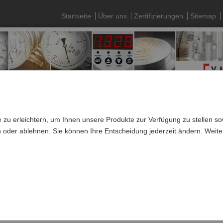
Startseite
Über uns
Zertifizierungen
Sitemap
 zu erleichtern, um Ihnen unsere Produkte zur Verfügung zu stellen 
n oder ablehnen. Sie können Ihre Entscheidung jederzeit ändern. Weite
ng von Sachsen
f
e 1988 als Servicebetrieb und amtliche Eichstelle für Druck- und Te
wandlung in eine Kapitalgesellschaft, haben wir die Entwicklung und F