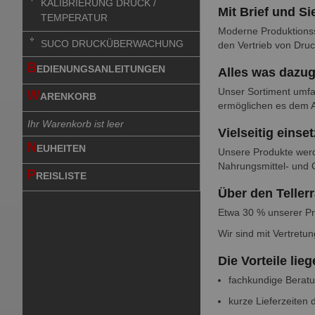
KALIBRIERUNG DRUCK /
Mit Brief und Si
TEMPERATUR
Moderne Produktionss
SUCO DRUCKÜBERWACHUNG
den Vertrieb von Druc
B
EDIENUNGSANLEITUNGEN
Alles was dazug
Unser Sortiment umfa
W
ARENKORB
ermöglichen es dem A
Ihr Warenkorb ist leer
Vielseitig einse
N
EUHEITEN
Unsere Produkte werd
Nahrungsmittel- und 
P
REISLISTE
Über den Teller
Etwa 30 % unserer Pr
Wir sind mit Vertretu
Die Vorteile lie
fachkundige Berat
kurze Lieferzeiten