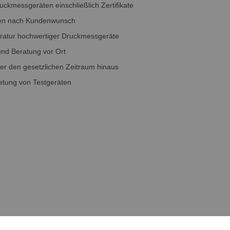
uckmessgeräten einschließlich Zertifikate
gen nach Kundenwunsch
ratur hochwertiger Druckmessgeräte
nd Beratung vor Ort
er den gesetzlichen Zeitraum hinaus
etung von Testgeräten