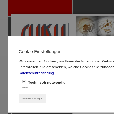
Cookie Einstellungen
Wir verwenden Cookies, um Ihnen die Nutzung der Website
P
unterbreiten. Sie entscheiden, welche Cookies Sie zulasse
RODUKTE
Datenschutzerklärung
.
MANOMETER
Qualitätsmessu
Technisch notwendig
MANOMETER-ZUBEHÖR
Details
Von der Pike au
THERMOMETER
Auswahl bestätigen
Das Unternehmen wurd
DRUCKSENSOREN
Seit 1990, mit der Um