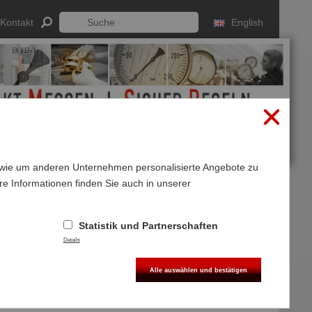
Kontakt
English
sowie um anderen Unternehmen personalisierte Angebote zu
re Informationen finden Sie auch in unserer
Anmelden
Registrieren
Statistik und Partnerschaften
Details
Alle auswählen und bestätigen
mperaturmessgeräte gegründet.
ertigung eigener Produkte systematisch aufgebaut.