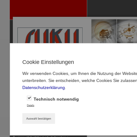
Cookie Einstellungen
Wir verwenden Cookies, um Ihnen die Nutzung der Website
P
unterbreiten. Sie entscheiden, welche Cookies Sie zulasse
RODUKTE
Datenschutzerklärung
.
MANOMETER
Startseite
»
Produkte
Technisch notwendig
MANOMETER-ZUBEHÖR
Details
SW 27 /SW 27 ko
THERMOMETER
Auswahl bestätigen
DRUCKSENSOREN