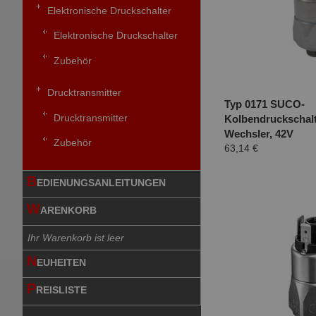
Elektronische Druckschalter
Elektronische Druckschalter
Zubehör
Drucktransmitter
Typ 0171 SUCO-
Drucktransmitter
Kolbendruckschalt
Wechsler, 42V
Zubehör
63,14 €
B
EDIENUNGSANLEITUNGEN
W
ARENKORB
Ihr Warenkorb ist leer
N
EUHEITEN
P
REISLISTE