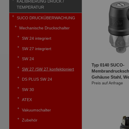
KALIBRIERUNG DRUCK /
TEMPERATUR
SUCO DRUCKÜBERWACHUNG
Mechanische Druckschalter
SW 24 integriert
SW 27 integriert
SW 24
Typ 0140 SUCO-
SW 27 /SW 27 konfektioniert
Membrandruckscha
Gehäuse Stahl, We
DS PLUS SW 24
Preis auf Anfrage
SW 30
ATEX
Vakuumschalter
Zubehör