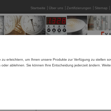
Startseite
Über uns
Zertifizierungen
Sitemap
 zu erleichtern, um Ihnen unsere Produkte zur Verfügung zu stellen 
n oder ablehnen. Sie können Ihre Entscheidung jederzeit ändern. Weite
»
SUCO Drucküberwachung
»
Mechanische Druckschalter
»
SW 27 
nfektioniert