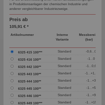
in Produktionsanlagen der chemischen Industrie und
anderer vergleichbarer Industriezweige.
Preis ab
105,91 € *
Artikelnummer
Interne
Messbereich
Variante
(bar)
Standard
-0,6...0
6325 415 100***
Standard
-1...0
6325 416 100**
Standard
-1...0,6
6325 442 100**
Standard
-1...+1,5
6325 443 100**
Standard
-1...+3
6325 444 100**
Standard
-1...+5
6325 445 100**
Standard
-1...+9
6325 446 100**
Standard
-1...+15
6325 449 100***