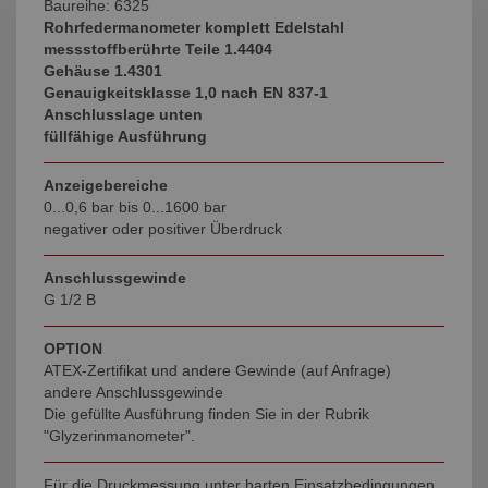
Baureihe: 6325
Rohrfedermanometer
komplett Edelstahl
messstoffberührte Teile 1.4404
Gehäuse 1.4301
Genauigkeitsklasse 1,0 nach EN 837-1
Anschlusslage unten
füllfähige Ausführung
Anzeigebereiche
0...0,6 bar bis 0...1600 bar
negativer oder positiver Überdruck
Anschlussgewinde
G 1/2 B
OPTION
ATEX-Zertifikat und andere Gewinde (auf Anfrage)
andere Anschlussgewinde
Die gefüllte Ausführung finden Sie in der Rubrik
"Glyzerinmanometer".
Für die Druckmessung unter harten Einsatzbedingungen