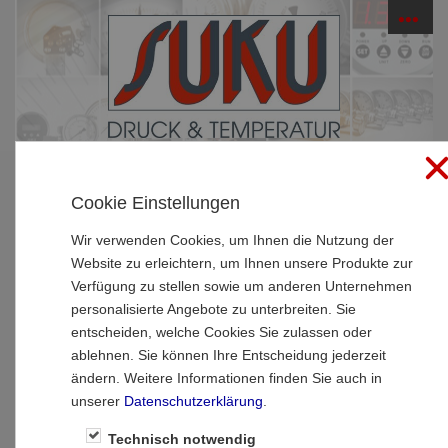
☰
PRODUKTE
Cookie Einstellungen
Startseite
»
Produkte
»
Manometer
»
Rohrfedermanometer - hochwertige Ausführung
Wir verwenden Cookies, um Ihnen die Nutzung der
Website zu erleichtern, um Ihnen unsere Produkte zur
Typ 6325, Rohrfedermanometer NG100,
Verfügung zu stellen sowie um anderen Unternehmen
Chemieausführung, füllfähig, Anschluss
personalisierte Angebote zu unterbreiten. Sie
unten
entscheiden, welche Cookies Sie zulassen oder
ablehnen. Sie können Ihre Entscheidung jederzeit
ändern. Weitere Informationen finden Sie auch in
unserer
Datenschutzerklärung
.
Technisch notwendig