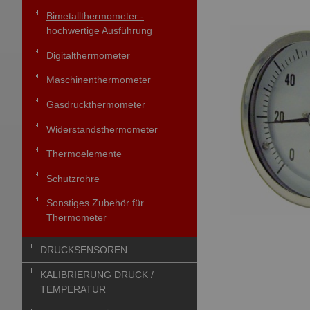
Bimetallthermometer -
hochwertige Ausführung
Digitalthermometer
Maschinenthermometer
Gasdruckthermometer
Widerstandsthermometer
Thermoelemente
Schutzrohre
Sonstiges Zubehör für
Thermometer
DRUCKSENSOREN
KALIBRIERUNG DRUCK /
TEMPERATUR