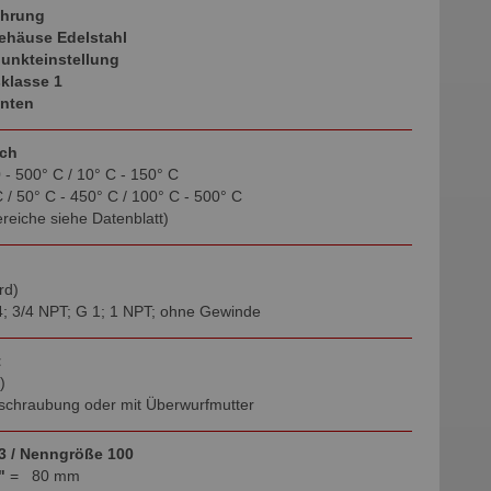
ührung
ehäuse Edelstahl
punkteinstellung
klasse 1
inten
ich
0 - 500° C / 10° C - 150° C
 / 50° C - 450° C / 100° C - 500° C
eiche siehe Datenblatt)
rd)
4; 3/4 NPT; G 1; 1 NPT; ohne Gewinde
t
)
schraubung oder mit Überwurfmutter
3 / Nenngröße 100
"
= 80 mm