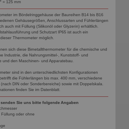
"
= 125 mm
ometer im Bördelringgehäuse der Baureihen B14 bis B16
hiedenen Gehäusegrößen, Anschlussarten und Fühlerlängen
 auch mit Füllung (Silikonöl oder Glyzerin) erhältlich.
lstahlausführung und Schutzart IP65 ist auch ein
 dieser Thermometer möglich.
nen sich diese Bimetallthermometer für die chemische und
 Industrie, die Nahrungsmittel-, Kunststoff- und
ie und den Maschinen- und Apparatebau.
eter sind in den unterschiedlichsten Konfigurationen
 betrifft die Fühlerlängen bis max. 400 mm, verschiedene
(nach DIN oder Sonderbereiche) sowie mit Doppelskala.
ationen finden Sie im Datenblatt.
 senden Sie uns bitte folgende Angaben
chmesser
 Füllung oder ohne
nge