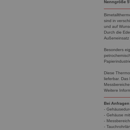
Nenngröße 5
Bimetalltherm
sind in versc
und auf Wunsch
Durch die Ede
Außeneinsatz
Besonders eig
petrochemische
Papierindustr
Diese Thermom
lieferbar. Das
Messbereiche 
Weitere Inform
Bei Anfragen
- Gehäusedur
- Gehäuse mit
- Messbereich
- Tauchrohrlä