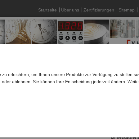
Startseite
Über uns
Zertifizierungen
Sitemap
 zu erleichtern, um Ihnen unsere Produkte zur Verfügung zu stellen 
n oder ablehnen. Sie können Ihre Entscheidung jederzeit ändern. Weite
»
Thermometer
»
Bimetallthermometer - hochwertige Ausführun
llthermometer, mit Bördelring, Anschluss hinten
Baureihe: B14
Bimetallther