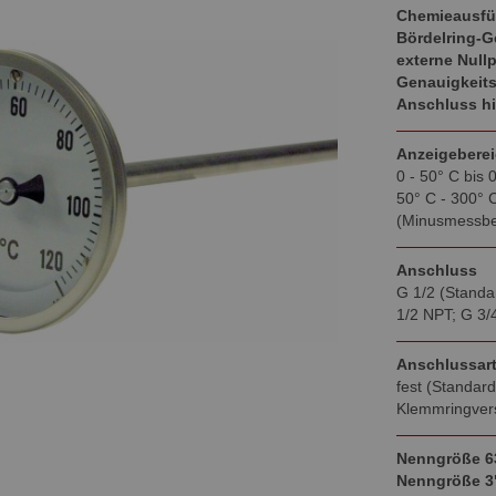
Chemieausf
Bördelring-G
externe Null
Genauigkeits
Anschluss h
Anzeigebere
0 - 50° C bis 
50° C - 300° C
(Minusmessber
Anschluss
G 1/2 (Standa
1/2 NPT; G 3/
Anschlussar
fest (Standard
Klemmringver
Nenngröße 6
Nenngröße 3