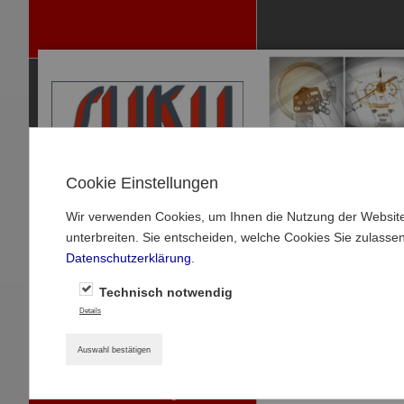
Cookie Einstellungen
Wir verwenden Cookies, um Ihnen die Nutzung der Website
P
unterbreiten. Sie entscheiden, welche Cookies Sie zulasse
RODUKTE
Datenschutzerklärung
.
MANOMETER
Startseite
»
Produkte
Technisch notwendig
MANOMETER-ZUBEHÖR
Details
Typ B14, Bimeta
THERMOMETER
Auswahl bestätigen
Bimetallthermometer -
Standardausführung