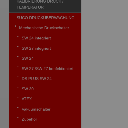
KALIBRIERUNG DRUCK /
TEMPERATUR
SUCO DRUCKÜBERWACHUNG
Mechanische Druckschalter
SW 24 integriert
SW 27 integriert
SW 24
SW 27 /SW 27 konfektioniert
DS PLUS SW 24
SW 30
ATEX
Vakuumschalter
Zubehör