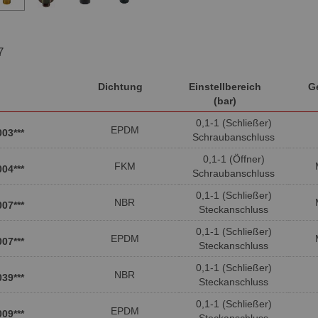
7
Dichtung
Einstellbereich
G
(bar)
0,1-1 (Schließer)
EPDM
003***
Schraubanschluss
0,1-1 (Öffner)
FKM
004***
Schraubanschluss
0,1-1 (Schließer)
NBR
007***
Steckanschluss
0,1-1 (Schließer)
EPDM
007***
Steckanschluss
0,1-1 (Schließer)
NBR
039***
Steckanschluss
0,1-1 (Schließer)
EPDM
009***