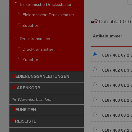
Elektronische Druckschalter
Elektronische Druckschalter
Datenblatt 016
Zubehör
Artikelnummer
Drucktransmitter
Drucktransmitter
0167 401 07 2 
Zubehör
0167 402 01 3 
B
EDIENUNGSANLEITUNGEN
0167 403 01 1 
W
ARENKORB
Ihr Warenkorb ist leer
0167 403 01 2 
N
EUHEITEN
0167 403 03 1 
P
REISLISTE
0167 403 07 2 