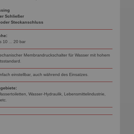
ssing
er Schließer
 oder Steckanschluss
che:
is 10 ... 20 bar
mechanischer Membrandruckschalter für Wasser mit hohem
tsstandard.
infach einstellbar, auch während des Einsatzes.
ebiete:
ssertoiletten, Wasser-Hydraulik, Lebensmittelindustrie,
etc.