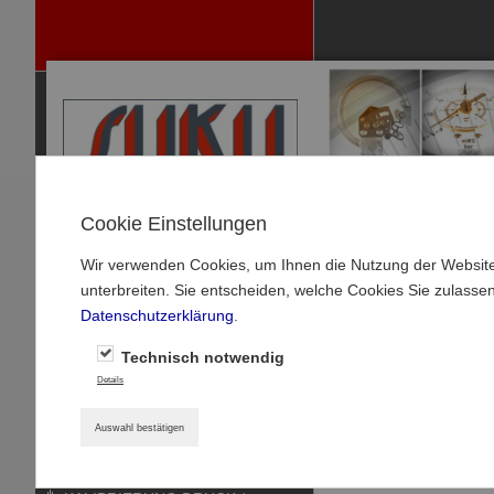
Cookie Einstellungen
Wir verwenden Cookies, um Ihnen die Nutzung der Website
P
unterbreiten. Sie entscheiden, welche Cookies Sie zulasse
RODUKTE
Datenschutzerklärung
.
MANOMETER
Startseite
»
Produkte
Technisch notwendig
MANOMETER-ZUBEHÖR
Details
Typ 0167 SUCO-
THERMOMETER
Auswahl bestätigen
DRUCKSENSOREN