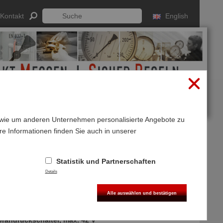
Kontakt
English
sowie um anderen Unternehmen personalisierte Angebote zu
re Informationen finden Sie auch in unserer
Anmelden
Registrieren
Statistik und Partnerschaften
Details
r Schließer, 42V
Alle auswählen und bestätigen
67
andruckschalter, max. 42 V