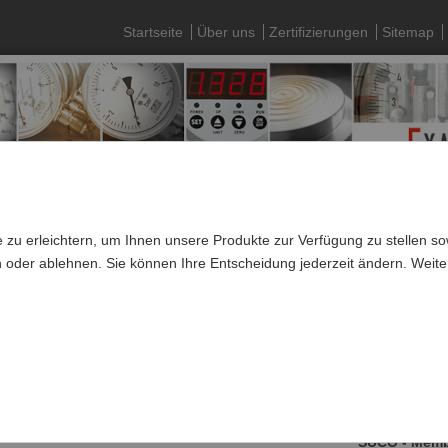
Startseite
Über uns
Zertifizierungen
Sitemap
 zu erleichtern, um Ihnen unsere Produkte zur Verfügung zu stellen 
n oder ablehnen. Sie können Ihre Entscheidung jederzeit ändern. Weite
»
SUCO Drucküberwachung
»
Mechanische Druckschalter
»
SW 24
Membrandruckschalter, Gehäuse Messing, Öffner ode
Baureihe: 01
SUCO - Membr