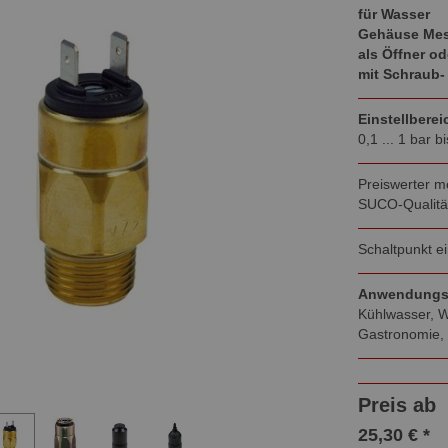
für Wasser
Gehäuse Me
als Öffner od
mit Schraub-
Einstellberei
0,1 ... 1 bar b
Preiswerter 
SUCO-Qualitä
Schaltpunkt e
Anwendungsg
Kühlwasser, Wa
Gastronomie, 
Preis ab
25,30 € *